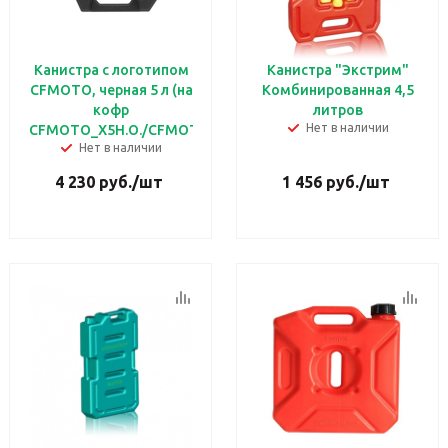
Канистра с логотипом
Канистра "Экстрим"
CFMOTO, черная 5 л (на
Комбинированная 4,5
кофр
литров
Нет в наличии
CFMOTO_X5H.O./CFMOTO_X8H.O.)
Нет в наличии
4 230
руб.
/шт
1 456
руб.
/шт