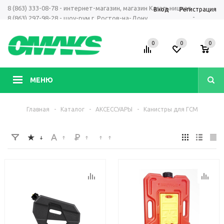
8 (863) 333-08-78 - интернет-магазин, магазин Кагальницкая
Вход
Регистрация
-
8 (863) 297-98-28 - шоу-рум г. Ростов-на-Дону
+7 961 423-66-00 - MAX, Telegram, WhatsApp
0
0
0
МЕНЮ
Главная
-
Каталог
-
АКСЕССУАРЫ
-
Канистры для ГСМ