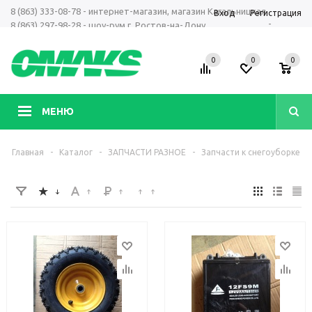
8 (863) 333-08-78 - интернет-магазин, магазин Кагальницкая
Вход
Регистрация
-
8 (863) 297-98-28 - шоу-рум г. Ростов-на-Дону
+7 961 423-66-00 - MAX, Telegram, WhatsApp
0
0
0
МЕНЮ
Главная
-
Каталог
-
ЗАПЧАСТИ РАЗНОЕ
-
Запчасти к снегоуборке