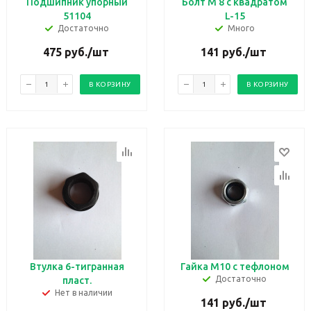
Подшипник упорный
Болт М 8 с квадратом
51104
L-15
Достаточно
Много
475
руб.
/шт
141
руб.
/шт
В КОРЗИНУ
В КОРЗИНУ
Втулка 6-тигранная
Гайка М10 с тефлоном
Достаточно
пласт.
Нет в наличии
141
руб.
/шт