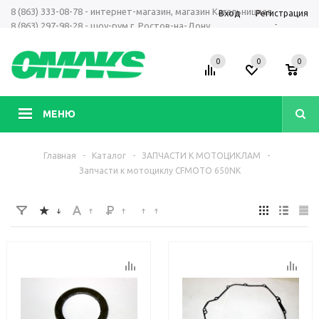
8 (863) 333-08-78 - интернет-магазин, магазин Кагальницкая
Вход
Регистрация
-
8 (863) 297-98-28 - шоу-рум г. Ростов-на-Дону
+7 961 423-66-00 - MAX, Telegram, WhatsApp
0
0
0
МЕНЮ
Главная
-
Каталог
-
ЗАПЧАСТИ К МОТОЦИКЛАМ
-
Запчасти к мотоциклу CFMOTO 650NK