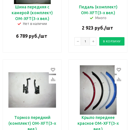
Шина передняя с
Педаль (комплект)
камерой (комплект)
OM-XFT(3-х вел.)
Много
OM-XFT(3-х вел.)
Нет в наличии
2 923
руб.
/шт
6 789
руб.
/шт
В КОРЗИНУ
Тормоз передний
Крыло переднее
(комплект) OM-XFT(3-х
красное OM-XFT(3-х
вел.)
вел.)