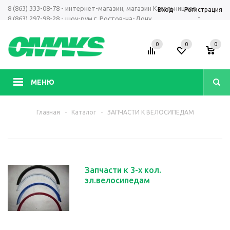
8 (863) 333-08-78 - интернет-магазин, магазин Кагальницкая
Вход
Регистрация
-
8 (863) 297-98-28 - шоу-рум г. Ростов-на-Дону
+7 961 423-66-00 - MAX, Telegram, WhatsApp
0
0
0
МЕНЮ
Главная
-
Каталог
-
ЗАПЧАСТИ К ВЕЛОСИПЕДАМ
Запчасти к 3-х кол.
эл.велосипедам