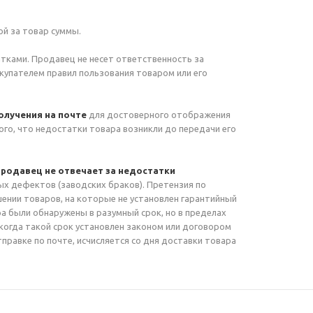
й за товар суммы.
тками. Продавец не несет ответственность за
купателем правил пользования товаром или его
олучения на почте
для достоверного отображения
ого, что недостатки товара возникли до передачи его
Продавец не отвечает за недостатки
ых дефектов (заводских браков). Претензия по
шении товаров, на которые не установлен гарантийный
а были обнаружены в разумный срок, но в пределах
 когда такой срок установлен законом или договором
правке по почте, исчисляется со дня доставки товара