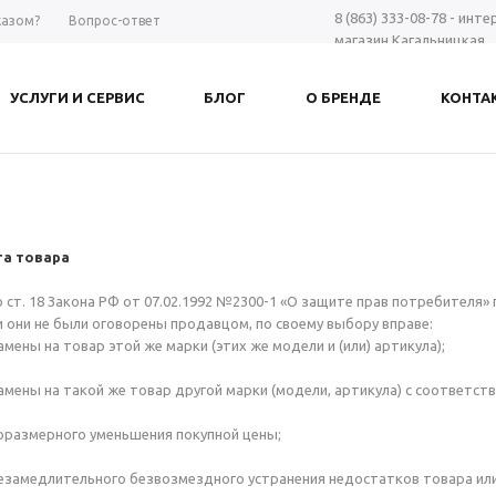
8 (863) 333-08-78 - инт
казом?
Вопрос-ответ
магазин Кагальницкая
8 (863) 297-98-28 - шоу-
Дону
УСЛУГИ И СЕРВИС
БЛОГ
О БРЕНДЕ
КОНТА
+7 961 423-66-00 - MAX
-
Заказать звонок
та товара
о ст. 18 Закона РФ от 07.02.1992 №2300-1 «О защите прав потребителя»
и они не были оговорены продавцом, по своему выбору вправе:
мены на товар этой же марки (этих же модели и (или) артикула);
мены на такой же товар другой марки (модели, артикула) с соответс
оразмерного уменьшения покупной цены;
замедлительного безвозмездного устранения недостатков товара или