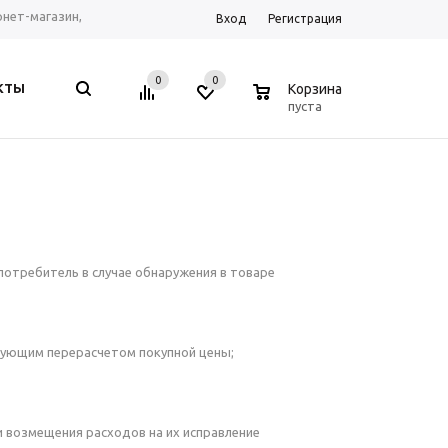
ернет-магазин,
Вход
Регистрация
рум г. Ростов-на-
0
0
0
КТЫ
Корзина
, Telegram, WhatsApp
пуста
 потребитель в случае обнаружения в товаре
твующим перерасчетом покупной цены;
 возмещения расходов на их исправление