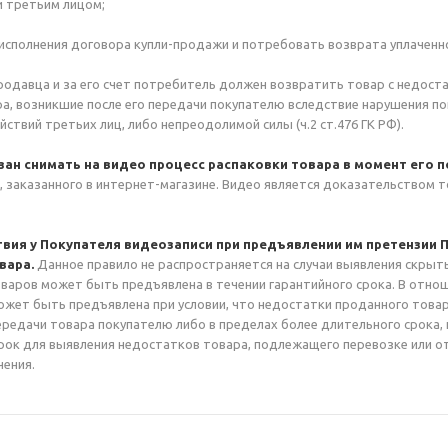
 третьим лицом;
исполнения договора купли-продажи и потребовать возврата уплаченно
одавца и за его счет потребитель должен возвратить товар с недоста
а, возникшие после его передачи покупателю вследствие нарушения по
йствий третьих лиц, либо непреодолимой силы (ч.2 ст.476 ГК РФ).
ан снимать на видео процесс распаковки товара в момент его п
, заказанного в интернет-магазине. Видео является доказательством т
твия у Покупателя видеозаписи при предъявлении им претензии 
вара.
Данное правило не распространяется на случаи выявления скрыт
оваров может быть предъявлена в течении гарантийного срока. В отно
ожет быть предъявлена при условии, что недостатки проданного товар
передачи товара покупателю либо в пределах более длительного срока,
рок для выявления недостатков товара, подлежащего перевозке или от
чения.