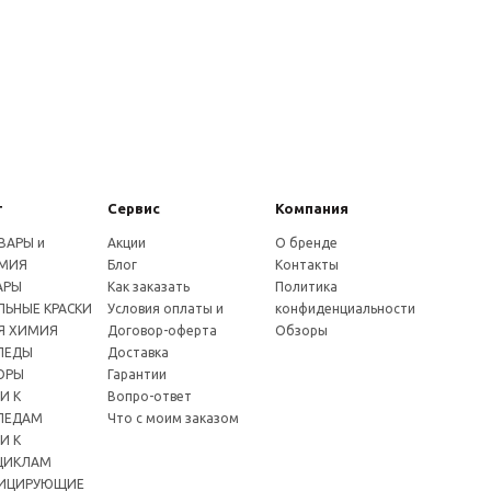
г
Сервис
Компания
ВАРЫ и
Акции
О бренде
МИЯ
Блог
Контакты
АРЫ
Как заказать
Политика
ЬНЫЕ КРАСКИ
Условия оплаты и
конфиденциальности
Я ХИМИЯ
Договор-оферта
Обзоры
ПЕДЫ
Доставка
ОРЫ
Гарантии
И К
Вопро-ответ
ПЕДАМ
Что с моим заказом
И К
ЦИКЛАМ
ИЦИРУЮЩИЕ