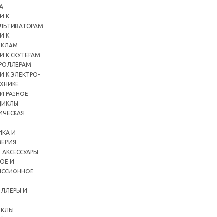
А
И К
ЛЬТИВАТОРАМ
И К
ИКЛАМ
И К СКУТЕРАМ
РОЛЛЕРАМ
И К ЭЛЕКТРО-
ХНИКЕ
И РАЗНОЕ
ЦИКЛЫ
ИЧЕСКАЯ
А
ИКА И
ЕРИЯ
 АКСЕССУАРЫ
ОЕ И
ИССИОННОЕ
ЛЛЕРЫ И
ИКЛЫ