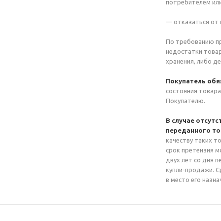
потребителем или
— отказаться от 
По требованию пр
недостатки товар
хранения, либо де
Покупатель обяз
состояния товара
Покупателю.
В случае отсутс
переданного то
качеству таких т
срок претензия м
двух лет со дня 
купли-продажи. С
в место его назна