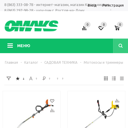
8 (863) 333-08-78 - интернет-магазин, магазин Кагальницкая
Вход
Регистрация
-
8 (863) 297-98-28 - шоу-рум г. Ростов-на-Дону
+7 961 423-66-00 - MAX, Telegram, WhatsApp
0
0
0
МЕНЮ
Главная
-
Каталог
-
САДОВАЯ ТЕХНИКА
-
Мотокосы и триммеры