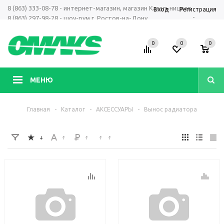
8 (863) 333-08-78 - интернет-магазин, магазин Кагальницкая
Вход
Регистрация
-
8 (863) 297-98-28 - шоу-рум г. Ростов-на-Дону
+7 961 423-66-00 - MAX, Telegram, WhatsApp
0
0
0
МЕНЮ
Главная
-
Каталог
-
АКСЕССУАРЫ
-
Вынос радиатора