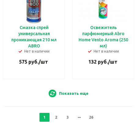
Смазка спрей
Освежитель
универсальная
парфюмерный Abro
проникающая 210 мл
Home Vento Aroma (250
ABRO
мл)
Нет в наличии
Нет в наличии
575
руб.
/шт
132
руб.
/шт
Показать еще
1
2
3
26