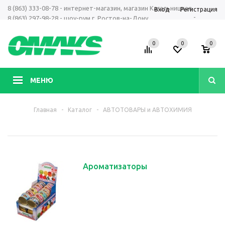
8 (863) 333-08-78 - интернет-магазин, магазин Кагальницкая
Вход
Регистрация
-
8 (863) 297-98-28 - шоу-рум г. Ростов-на-Дону
+7 961 423-66-00 - MAX, Telegram, WhatsApp
0
0
0
МЕНЮ
Главная
-
Каталог
-
АВТОТОВАРЫ и АВТОХИМИЯ
Ароматизаторы