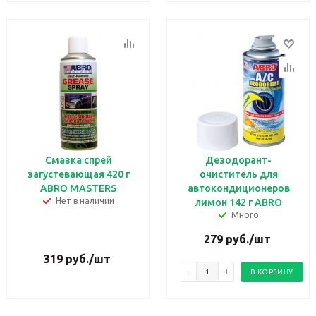
Смазка спрей
Дезодорант-
загустевающая 420 г
очиститель для
ABRO MASTERS
автокондиционеров
Нет в наличии
лимон 142 г ABRO
Много
279
руб.
/шт
319
руб.
/шт
В КОРЗИНУ