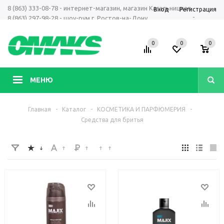
8 (863) 333-08-78 - интернет-магазин, магазин Кагальницкая
Вход
Регистрация
-
8 (863) 297-98-28 - шоу-рум г. Ростов-на-Дону
+7 961 423-66-00 - MAX, Telegram, WhatsApp
0
0
0
МЕНЮ
Главная
-
Каталог
-
КОСМЕТИКА И ПАРФЮМЕРИЯ
-
Средства для бритья