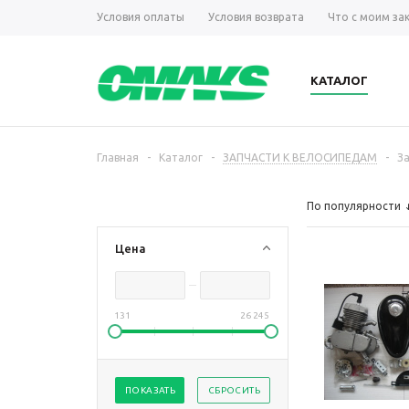
Условия оплаты
Условия возврата
Что с моим за
КАТАЛОГ
Главная
-
Каталог
-
ЗАПЧАСТИ К ВЕЛОСИПЕДАМ
-
З
По популярности
Цена
131
26 245
ПОКАЗАТЬ
СБРОСИТЬ