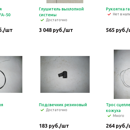
я
Глушитель выхлопной
Рукоятка га
Нет в нал
FA-50
системы
Достаточно
.
/шт
3 048
руб.
/шт
565
руб.
/
ия
Подсвечник резиновый
Трос сцепл
Достаточно
)
кожуха
Много
183
руб.
/шт
264
руб.
/