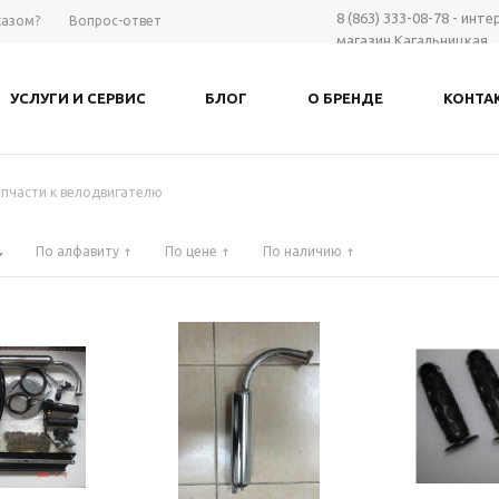
8 (863) 333-08-78 - инт
казом?
Вопрос-ответ
магазин Кагальницкая
8 (863) 297-98-28 - шоу-
Дону
УСЛУГИ И СЕРВИС
БЛОГ
О БРЕНДЕ
КОНТА
+7 961 423-66-00 - MAX
-
Заказать звонок
апчасти к велодвигателю
По алфавиту
По цене
По наличию