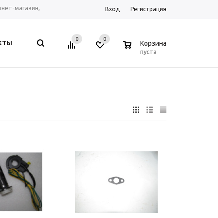
ернет-магазин,
Вход
Регистрация
рум г. Ростов-на-
0
0
0
КТЫ
Корзина
, Telegram, WhatsApp
пуста