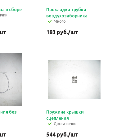
за в сборе
Прокладка трубки
ичии
воздухозаборника
Много
шт
183
руб.
/шт
ения без
Пружина крышки
сцепления
Достаточно
шт
544
руб.
/шт