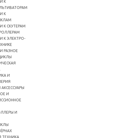
И К
ЛЬТИВАТОРАМ
И К
ИКЛАМ
И К СКУТЕРАМ
РОЛЛЕРАМ
И К ЭЛЕКТРО-
ХНИКЕ
И РАЗНОЕ
ЦИКЛЫ
ИЧЕСКАЯ
А
ИКА И
ЕРИЯ
 АКСЕССУАРЫ
ОЕ И
ИССИОННОЕ
ЛЛЕРЫ И
ИКЛЫ
ЗЁРНАХ
Я ТЕХНИКА