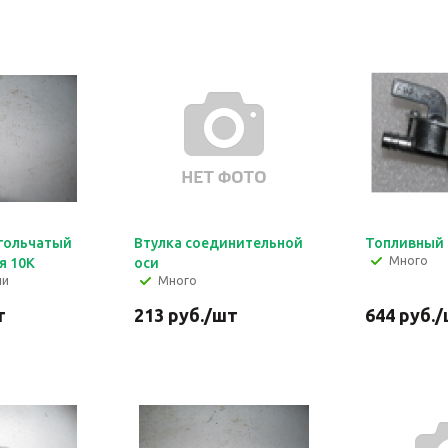
гольчатый
Втулка соединительной
Топливный 
Много
я 10К
оси
ии
Много
т
213
руб.
/шт
644
руб.
/