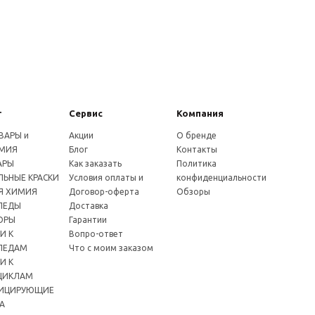
г
Сервис
Компания
ВАРЫ и
Акции
О бренде
МИЯ
Блог
Контакты
АРЫ
Как заказать
Политика
ЬНЫЕ КРАСКИ
Условия оплаты и
конфиденциальности
Я ХИМИЯ
Договор-оферта
Обзоры
ПЕДЫ
Доставка
ОРЫ
Гарантии
И К
Вопро-ответ
ПЕДАМ
Что с моим заказом
И К
ЦИКЛАМ
ИЦИРУЮЩИЕ
А