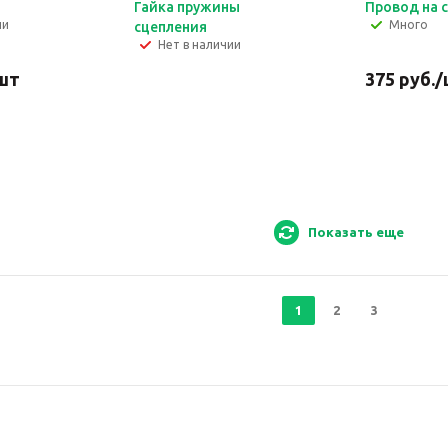
Гайка пружины
Провод на 
ии
Много
сцепления
Нет в наличии
шт
375
руб.
/
Показать еще
1
2
3