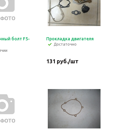
чный болт F5-
Прокладка двигателя
Достаточно
ичии
131
руб.
/шт