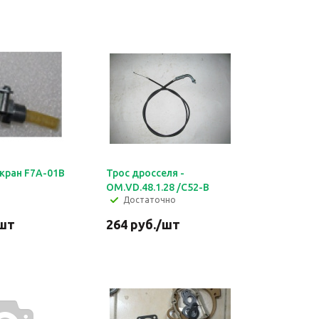
кран F7А-01В
Трос дросселя -
ОМ.VD.48.1.28 /C52-В
Достаточно
шт
264
руб.
/шт