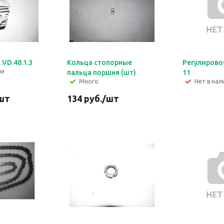
VD.48.1.3
Кольца стопорные
Регулирово
ии
пальца поршня (шт)
11
Много
Нет в нал
шт
134
руб.
/шт