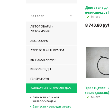
Двигатель дл
велосипедов 
Каталог
Много
8 743.80
руб
АВТОТОВАРЫ и
АВТОХИМИЯ
АКСЕССУАРЫ
АЭРОЗОЛЬНЫЕ КРАСКИ
БЫТОВАЯ ХИМИЯ
ВЕЛОСИПЕДЫ
ГЕНЕРАТОРЫ
Трос сцеплен
ЗАПЧАСТИ К ВЕЛОСИПЕДАМ
(велодвижок
Много
Запчасти к 3-х кол.
эл.велосипедам
Запчасти к велодвигателю