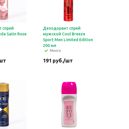
 спрей
Дезодорант спрей
da Satin Rose
мужской Cool Breeze
Sport Men Limited Edition
200 мл
Много
шт
191
руб.
/шт