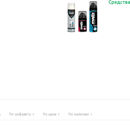
Средства
По алфавиту
По цене
По наличию