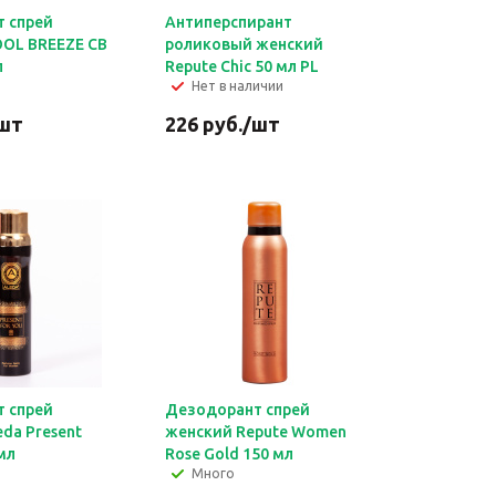
 спрей
Антиперспирант
OL BREEZE CB
роликовый женcкий
л
Repute Chic 50 мл PL
Нет в наличии
шт
226
руб.
/шт
 спрей
Дезодорант спрей
da Present
женский Repute Women
 мл
Rose Gold 150 мл
Много