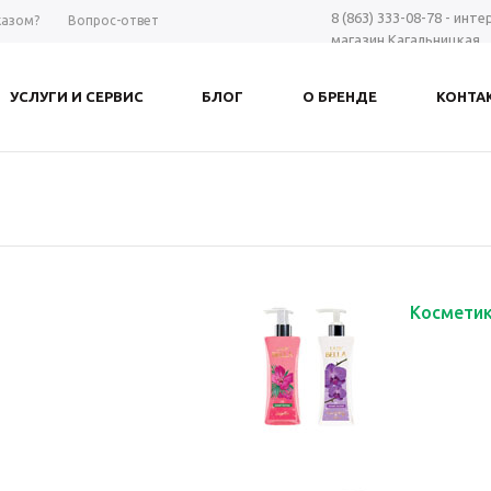
8 (863) 333-08-78 - инт
казом?
Вопрос-ответ
магазин Кагальницкая
8 (863) 297-98-28 - шоу-
Дону
УСЛУГИ И СЕРВИС
БЛОГ
О БРЕНДЕ
КОНТА
+7 961 423-66-00 - MAX
-
Заказать звонок
Косметик