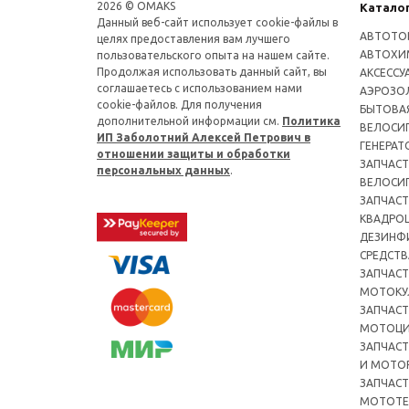
2026 © OMAKS
Катало
Данный веб-сайт использует cookie-файлы в
АВТОТО
целях предоставления вам лучшего
АВТОХИ
пользовательского опыта на нашем сайте.
Продолжая использовать данный сайт, вы
АКСЕССУ
соглашаетесь с использованием нами
АЭРОЗОЛ
cookie-файлов. Для получения
БЫТОВА
дополнительной информации см.
Политика
ВЕЛОСИ
ИП Заболотний Алексей Петрович в
ГЕНЕРАТ
отношении защиты и обработки
ЗАПЧАСТ
персональных данных
.
ВЕЛОСИ
ЗАПЧАСТ
КВАДРО
ДЕЗИНФ
СРЕДСТВ
ЗАПЧАСТ
МОТОКУ
ЗАПЧАСТ
МОТОЦ
ЗАПЧАСТ
И МОТО
ЗАПЧАСТ
МОТОТЕ