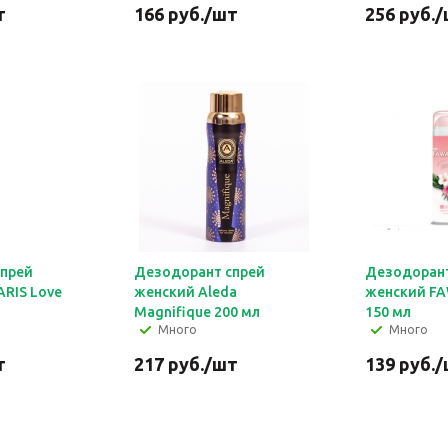
т
166
руб.
/шт
256
руб.
/
спрей
Дезодорант спрей
Дезодорант
RIS Love
женский Aleda
женский FA
Magnifique 200 мл
150 мл
Много
Много
т
217
руб.
/шт
139
руб.
/