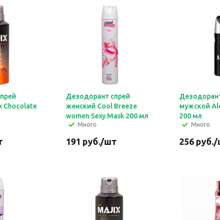
спрей
Дезодорант спрей
Дезодорант
 Chocolate
женский Cool Breeze
мужской Al
women Sexy Mask 200 мл
200 мл
Много
Много
т
191
руб.
/шт
256
руб.
/