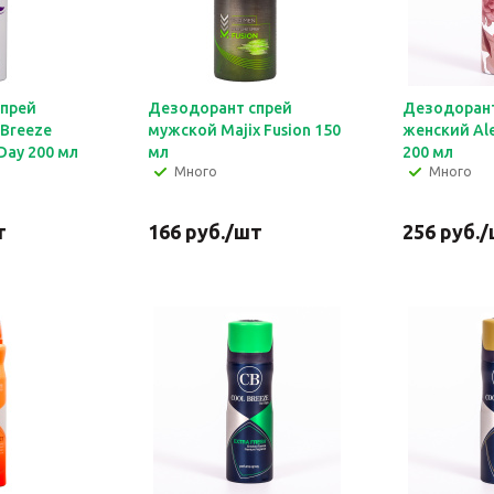
спрей
Дезодорант спрей
Дезодорант
 Breeze
мужской Majix Fusion 150
женский Ale
Day 200 мл
мл
200 мл
Много
Много
т
166
руб.
/шт
256
руб.
/