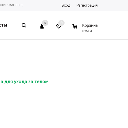
ернет-магазин,
Вход
Регистрация
рум г. Ростов-на-
0
0
0
КТЫ
Корзина
, Telegram, WhatsApp
пуста
а для ухода за телом