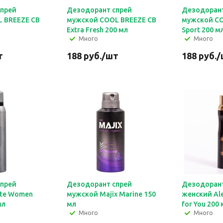
спрей
Дезодорант спрей
Дезодорант
 BREEZE CB
мужской COOL BREEZE CB
мужской CO
Extra Fresh 200 мл
Sport 200 м
Много
Много
т
188
руб.
/шт
188
руб.
/
спрей
Дезодорант спрей
Дезодорант
ute Women
мужской Majix Marine 150
женcкий Ale
мл
мл
for You 200
Много
Много