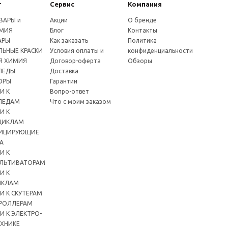
г
Сервис
Компания
ВАРЫ и
Акции
О бренде
МИЯ
Блог
Контакты
АРЫ
Как заказать
Политика
ЬНЫЕ КРАСКИ
Условия оплаты и
конфиденциальности
Я ХИМИЯ
Договор-оферта
Обзоры
ПЕДЫ
Доставка
ОРЫ
Гарантии
И К
Вопро-ответ
ПЕДАМ
Что с моим заказом
И К
ЦИКЛАМ
ИЦИРУЮЩИЕ
А
И К
ЛЬТИВАТОРАМ
И К
ИКЛАМ
И К СКУТЕРАМ
РОЛЛЕРАМ
И К ЭЛЕКТРО-
ХНИКЕ