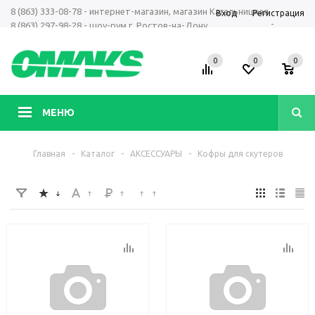
8 (863) 333-08-78 - интернет-магазин, магазин Кагальницкая
Вход
Регистрация
-
8 (863) 297-98-28 - шоу-рум г. Ростов-на-Дону
+7 961 423-66-00 - MAX, Telegram, WhatsApp
0
0
0
МЕНЮ
Главная
-
Каталог
-
АКСЕССУАРЫ
-
Кофры для скутеров